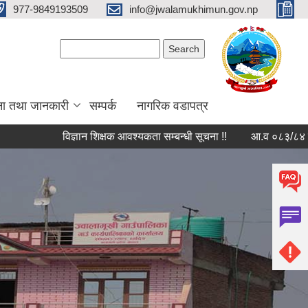
977-9849193509
info@jwalamukhimun.gov.np
Search form
Search
ना तथा जानकारी
सम्पर्क
नागरिक वडापत्र
विज्ञान शिक्षक आवश्यकता सम्बन्धी सूचना !!
आ.व ०८३/८४ को लागि आन