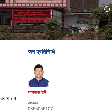
जन प्रतिनिधि
ा !!
यामनाथ दनै
्र आव्हान
अध्यक्ष
9855056107