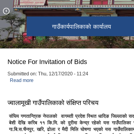
नवनिर्वाचित पदाधिकारीहरुको सफत ग्रहण
निर्माणाधिन गाउँपालिकाको प्रशासनिक भवन
भदुवार कालिका होमस्टे ज्वालामूखी-५
अनकन्या मन्दिर ज्वालामूखी-७
गाउँकार्यपालिकाकाे कार्यालय
ढोला मण्डली ज्वालामूखी-४
नवनिर्वाचित पदाधिकारीहरु
कुमाल बस्ती ज्वालामूखी-१
ज्वालामूखीमाइ वडा नं.६
कार्यक्रम
Notice For Invitation of Bids
Submitted on:
Thu, 12/17/2020 - 11:24
Read more
about Notice For Invitation of Bids
ज्वालामूखी गाउँपालिकाकाे संक्षिप्त परिचय
संघिय गणतान्त्रिक नेपालको वागमती प्रदेश स्थित धादिङ जिल्लाको स
बेशी देखि करिब ११ कि.मि. को दुरीमा केन्द्र रहेको यस गाउँपालिक
गा.बि.स.चैनपुर, खरि, ढोला र मैदी मिलि घोषणा भएको यस गाउँपालिक