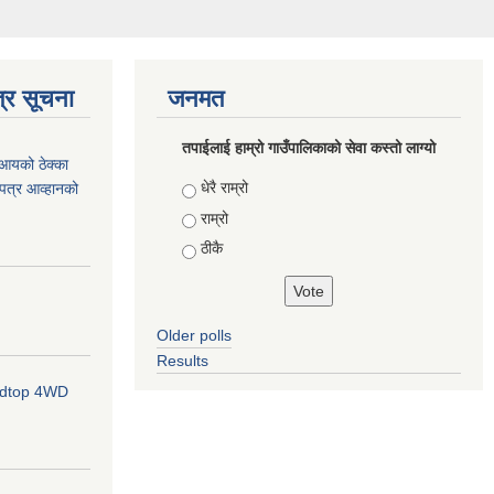
्र सूचना
जनमत
तपाईलाई हाम्रो गाउँपालिकाको सेवा कस्तो लाग्यो
आयको ठेक्का
Choices
धेरै राम्रो
ोलपत्र आव्हानको
राम्रो
ठीकै
Older polls
Results
ardtop 4WD