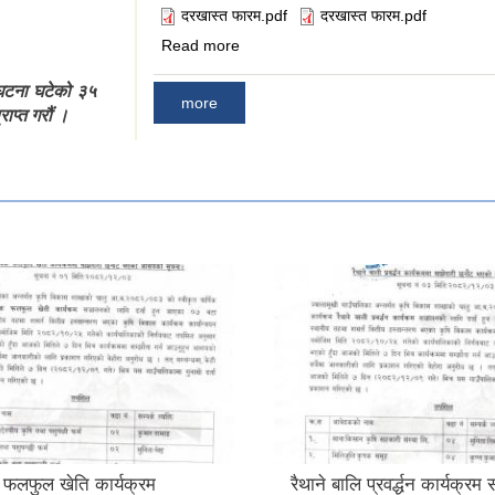
दरखास्त फारम.pdf
दरखास्त फारम.pdf
about सूचना अधिकृतको निवेदन फारम
Read more
ु,घटना घटेको ३५
more
ाप्त गरौं ।
 फलफुल खेति कार्यक्रम
रैथाने बालि प्रवर्द्धन कार्यक्रम 