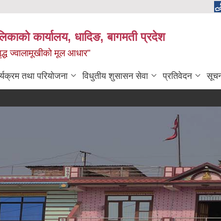
ालिकाको कार्यालय, धादिङ, बागमती प्रदेश
 समृद्ध ज्वालामूखीको मूल आधार”
र्यक्रम तथा परियोजना
विधुतीय शुसासन सेवा
प्रतिवेदन
सूच