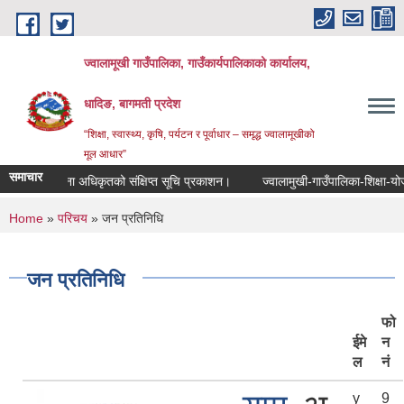
Skip to main content
ज्वालामूखी गाउँपालिका, गाउँकार्यपालिकाको कार्यालय,
धादिङ, बागमती प्रदेश
“शिक्षा, स्वास्थ्य, कृषि, पर्यटन र पूर्वाधार – समृद्ध ज्वालामूखीको
मूल आधार”
समाचार
चना अधिकृतको संक्षिप्त सूचि प्रकाशन।
ज्वालामुखी-गाउँपालिका-शिक्षा-योजना
सू
You are here
Home
»
परिचय
» जन प्रतिनिधि
जन प्रतिनिधि
फो
ईमे
न
ल
नं
y
9