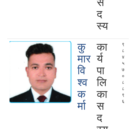
स
द
स्य
कु
का
९
८
मार
र्य
४
५
वि
पा
७
०
श्व
लि
८
८
क
का
९
६
र्मा
स
द