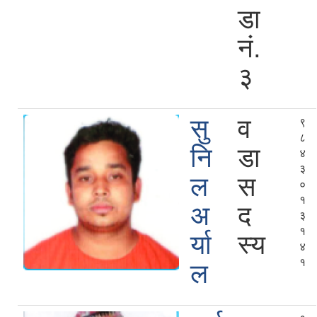
डा
नं.
३
सु
व
९
८
नि
डा
४
३
ल
स
०
१
अ
द
३
१
र्या
स्य
४
१
ल