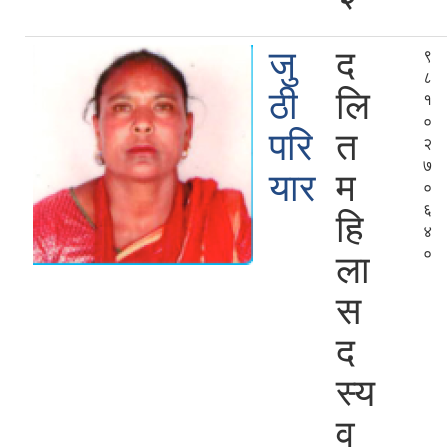
जु
द
९
८
ठी
लि
१
०
परि
त
२
७
यार
म
०
६
हि
४
०
ला
स
द
स्य
व