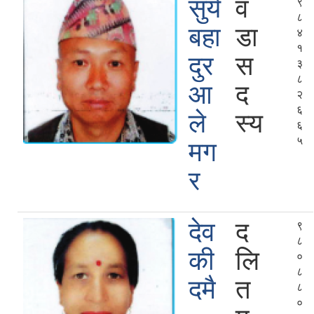
सुर्य
व
९
८
बहा
डा
४
१
दुर
स
३
८
आ
द
२
६
ले
स्य
६
५
मग
र
देव
द
९
८
की
लि
०
८
दमै
त
८
०