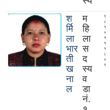
स्य
श
म
९
८
र्मि
हि
१
०
ला
ला
१
१
भार
स
१
८
ती
द
०
९
ख
स्य
ना
व
ल
डा
नं.
१