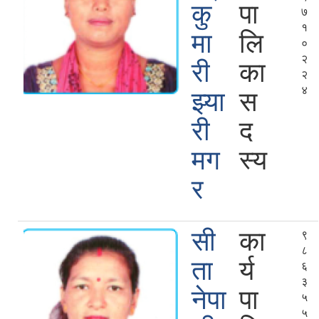
कु
पा
७
१
मा
लि
०
२
री
का
२
४
झ्या
स
री
द
मग
स्य
र
सी
का
९
८
ता
र्य
६
३
नेपा
पा
५
५