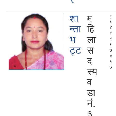
शा
म
९
८
न्ता
हि
४
९
भ
ला
९
९
ट्ट
स
७
४
द
१
७
स्य
व
डा
नं.
३