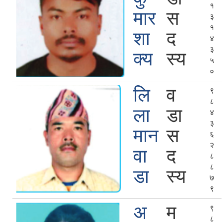
१
मार
स
३
१
शा
द
४
३
क्य
स्य
५
०
लि
व
९
८
ला
डा
४
३
मान
स
६
२
वा
द
८
८
डा
स्य
७
९
अ
म
९
८