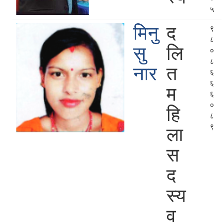
५
मिनु
द
९
८
सु
लि
०
८
नार
त
६
६
म
६
०
हि
८
९
ला
स
द
स्य
व