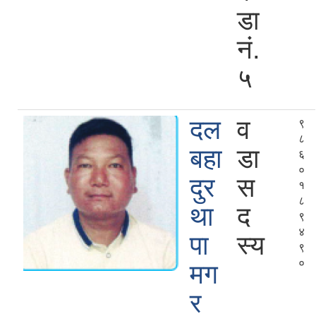
डा
नं.
५
दल
व
९
८
बहा
डा
६
०
दुर
स
१
८
था
द
९
४
पा
स्य
९
०
मग
र