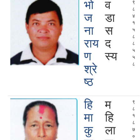
भो
व
९
८
ज
डा
४
१
ना
स
५
८
राय
द
८
५
ण
स्य
५
८
श्रे
ष्ठ
हि
म
९
८
मा
हि
१
८
कु
ला
७
०