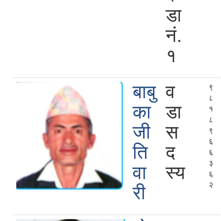
डा
नं.
१
बाबु
व
९
८
का
डा
१
८
जी
स
९
६
ति
द
६
३
वा
स्य
६
२
री