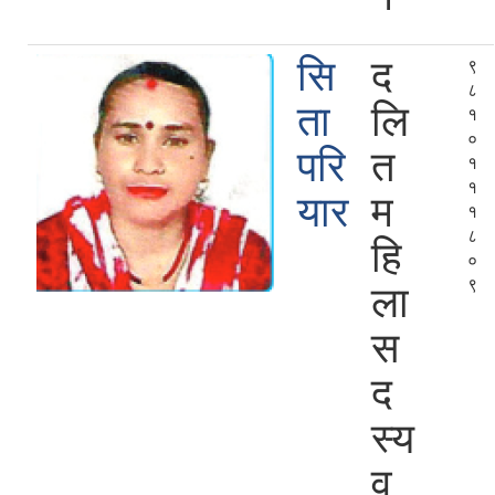
सि
द
९
८
ता
लि
१
०
परि
त
१
१
यार
म
१
८
हि
०
९
ला
स
द
स्य
व