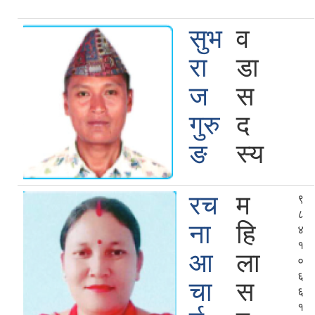
सुभ
व
रा
डा
ज
स
गुरु
द
ङ
स्य
रच
म
९
८
ना
हि
४
१
आ
ला
०
६
चा
स
६
१