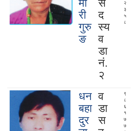
मा
स
२
३
री
द
५
८
गुरु
स्य
ङ
व
डा
नं.
२
धन
व
९
८
बहा
डा
६
१
दुर
स
७
७