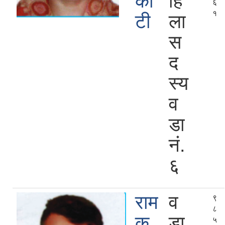
को
हि
६
१
टी
ला
स
द
स्य
व
डा
नं.
६
राम
व
९
८
कु
डा
५