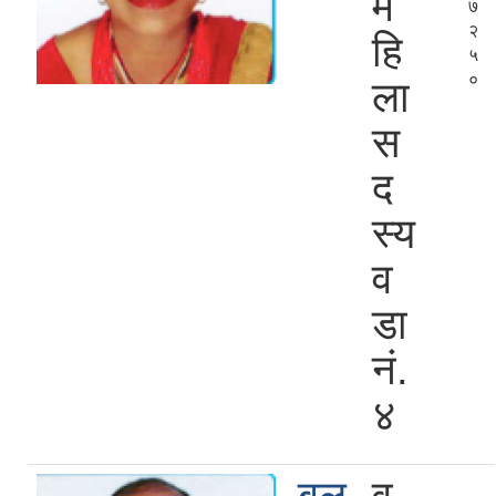
म
७
२
हि
५
०
ला
स
द
स्य
व
डा
नं.
४