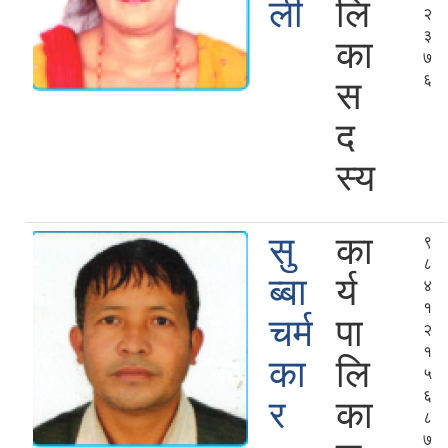
ली
लि
२
३
का
७
६
स
द
स्य
सु
का
९
८
ब्बा
र्य
४
१
चर्म
पा
२
१
का
लि
५
६
र
का
८
७