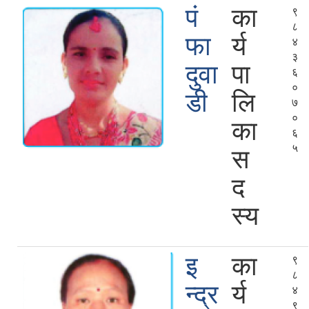
पं
का
९
८
फा
र्य
४
३
दुवा
पा
६
०
डी
लि
७
०
का
६
५
स
द
स्य
इ
का
९
८
न्द्र
र्य
४
९