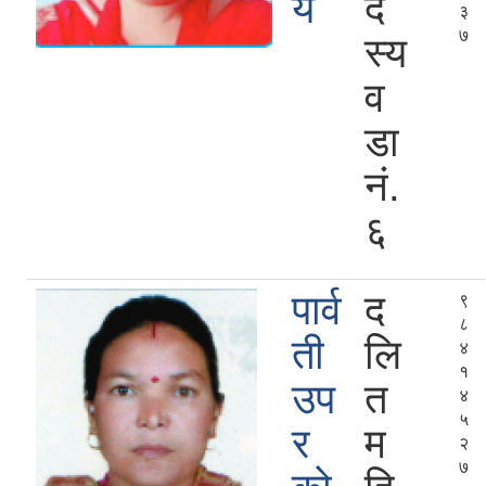
र्य
द
३
७
स्य
व
डा
नं.
६
पार्व
द
९
८
ती
लि
४
१
उप
त
४
५
र
म
२
७