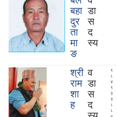
बल
व
बहा
डा
दुर
स
ता
द
मा
स्य
ङ
श्री
व
९
८
राम
डा
४
९
शा
स
३
३
ह
द
८
८
स्य
०