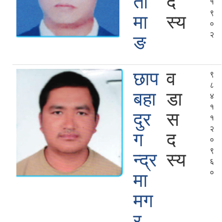
ता
द
१
९
मा
स्य
०
२
ङ
छाप
व
९
८
बहा
डा
४
१
दुर
स
१
२
ग
द
०
९
न्द्र
स्य
६
०
मा
मग
र