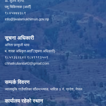
डा. सुलभ श्रेष्ठ
पशु चिकित्सक (आठौँ)
९८४५७७४३८९
info@jwalamukhimun.gov.np
सूचना अधिकारी
अनिता छत्कुली थापा
ब. शाखा अधिकृत आठौँ (सूचना अधिकारी)
९८५१३६२६४२ ९८४९१९३५०९
chhatkulianita43@gmail.com
सम्पर्क विवरण
ज्वालामूखि गाउँपालिका साँधभञ्ज्याङ, धादिङ ३ नं. प्रदेश, नेपाल
कार्यालय रहेको स्थान