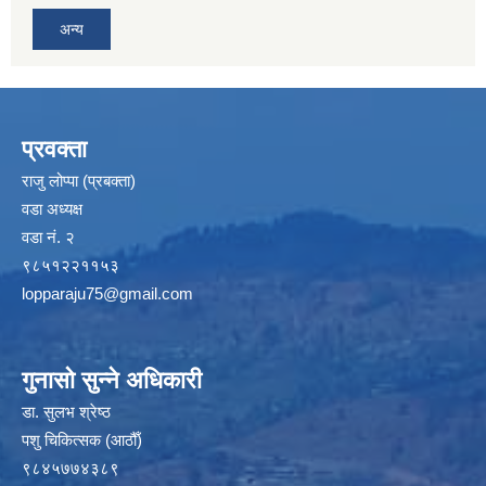
अन्य
प्रवक्ता
राजु लोप्पा (प्रबक्ता)
वडा अध्यक्ष
वडा नं. २
९८५१२२११५३
lopparaju75@gmail.com
गुनासो सुन्ने अधिकारी
डा. सुलभ श्रेष्ठ
पशु चिकित्सक (आठौँ)
९८४५७७४३८९