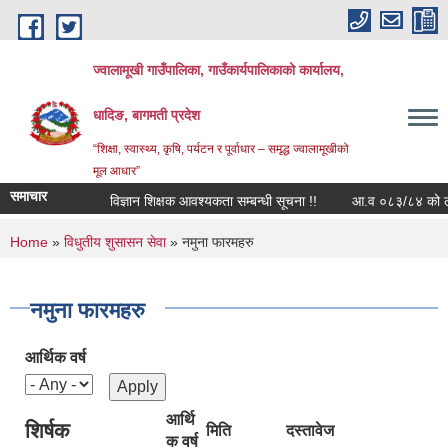
Skip to main content
ज्वालामूखी गाउँपालिका, गाउँकार्यपालिकाको कार्यालय,
धादिङ, बागमती प्रदेश
“शिक्षा, स्वास्थ्य, कृषि, पर्यटन र पूर्वाधार – समृद्ध ज्वालामूखीको
मूल आधार”
समाचार
विज्ञान शिक्षक आवश्यकता सम्बन्धी सूचना !!
आ.व ०८३/८४ को लागि आ
You are here
Home
»
विधुतीय शुसासन सेवा
» नमुना फारमहरु
नमुना फारमहरु
आर्थिक वर्ष
आर्थि
शिर्षक
मिति
दस्तावेज
क वर्ष