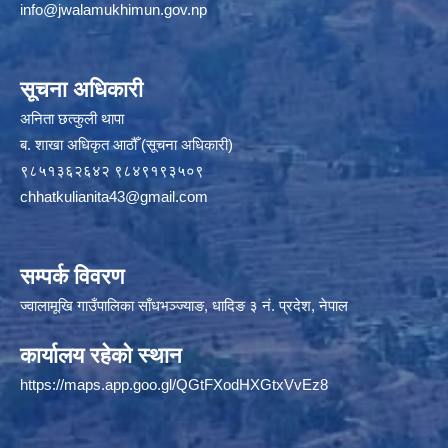
info@jwalamukhimun.gov.np
सूचना अधिकारी
अनिता छत्कुली थापा
ब. शाखा अधिकृत आठौँ (सूचना अधिकारी)
९८५१३६२६४२ ९८४९१९३५०९
chhatkulianita43@gmail.com
सम्पर्क विवरण
ज्वालामूखि गाउँपालिका साँधभञ्ज्याङ, धादिङ ३ नं. प्रदेश, नेपाल
कार्यालय रहेको स्थान
https://maps.app.goo.gl/QGtFXodHXGtxVvEz8