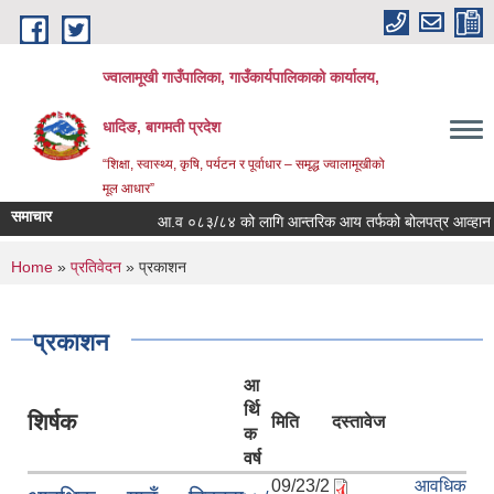
Skip to main content
ज्वालामूखी गाउँपालिका, गाउँकार्यपालिकाको कार्यालय,
धादिङ, बागमती प्रदेश
“शिक्षा, स्वास्थ्य, कृषि, पर्यटन र पूर्वाधार – समृद्ध ज्वालामूखीको
मूल आधार”
समाचार
आ.व ०८३/८४ को लागि आन्तरिक आय तर्फको बोलपत्र आव्हान सम्ब
You are here
Home
»
प्रतिवेदन
» प्रकाशन
प्रकाशन
आ
र्थि
शिर्षक
मिति
दस्तावेज
क
वर्ष
09/23/2
आवधिक