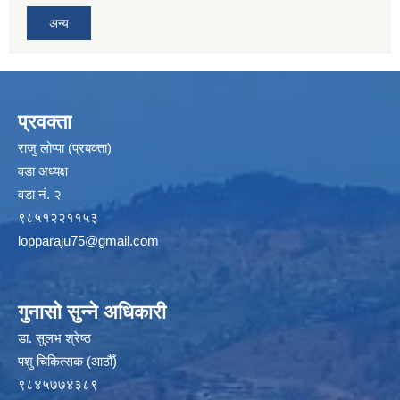
अन्य
प्रवक्ता
राजु लोप्पा (प्रबक्ता)
वडा अध्यक्ष
वडा नं. २
९८५१२२११५३
lopparaju75@gmail.com
गुनासो सुन्ने अधिकारी
डा. सुलभ श्रेष्ठ
पशु चिकित्सक (आठौँ)
९८४५७७४३८९