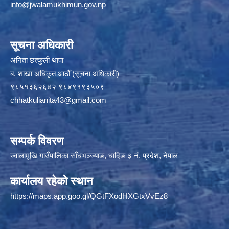
info@jwalamukhimun.gov.np
सूचना अधिकारी
अनिता छत्कुली थापा
ब. शाखा अधिकृत आठौँ (सूचना अधिकारी)
९८५१३६२६४२ ९८४९१९३५०९
chhatkulianita43@gmail.com
सम्पर्क विवरण
ज्वालामूखि गाउँपालिका साँधभञ्ज्याङ, धादिङ ३ नं. प्रदेश, नेपाल
कार्यालय रहेको स्थान
https://maps.app.goo.gl/QGtFXodHXGtxVvEz8