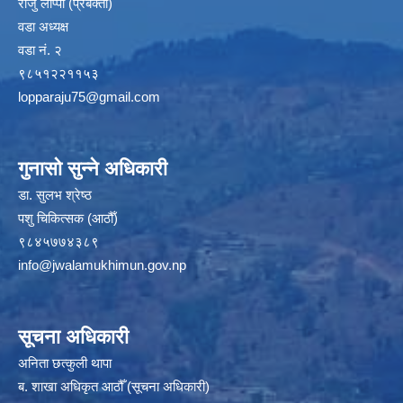
राजु लोप्पा (प्रबक्ता)
वडा अध्यक्ष
वडा नं. २
९८५१२२११५३
lopparaju75@gmail.com
गुनासो सुन्ने अधिकारी
डा. सुलभ श्रेष्ठ
पशु चिकित्सक (आठौँ)
९८४५७७४३८९
info@jwalamukhimun.gov.np
सूचना अधिकारी
अनिता छत्कुली थापा
ब. शाखा अधिकृत आठौँ (सूचना अधिकारी)