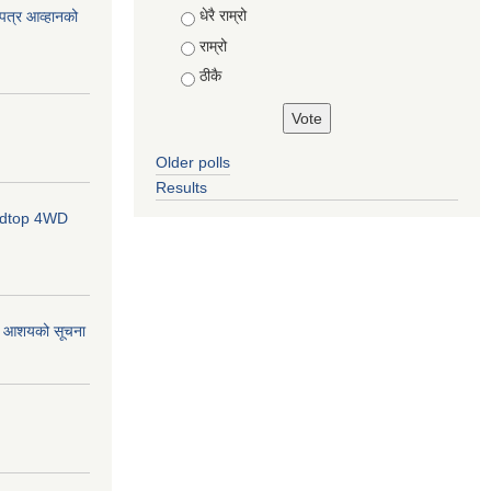
Choices
धेरै राम्रो
ोलपत्र आव्हानको
राम्रो
ठीकै
Older polls
Results
ardtop 4WD
र्ने आशयको सूचना