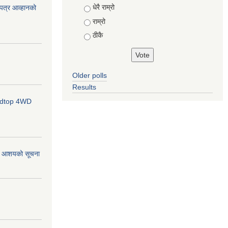
Choices
धेरै राम्रो
ोलपत्र आव्हानको
राम्रो
ठीकै
Older polls
Results
ardtop 4WD
र्ने आशयको सूचना