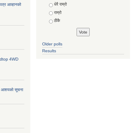
Choices
धेरै राम्रो
ोलपत्र आव्हानको
राम्रो
ठीकै
Older polls
Results
ardtop 4WD
र्ने आशयको सूचना